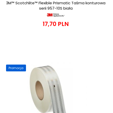
3M™ Scotchlite™ Flexible Prismatic Taśma konturowa
serii 957-10S biała
17,
70
PLN
Promocja