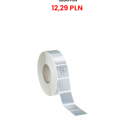
13,66 PLN
12,
29
PLN