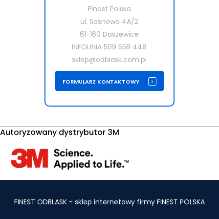
Finest Polska
ul. Sosnowa 4A/2
61-160 Daszewice
INFOLINIA 509 558 448
sklep@odblask.com.pl
FORMULARZ KONTAKTOWY
Autoryzowany dystrybutor 3M
FINEST ODBLASK - sklep internetowy firmy FINEST POLSKA